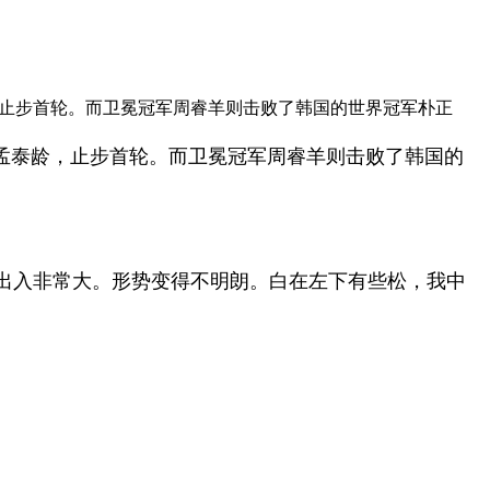
龄，止步首轮。而卫冕冠军周睿羊则击败了韩国的世界冠军朴正
胞孟泰龄，止步首轮。而卫冕冠军周睿羊则击败了韩国的
出入非常大。形势变得不明朗。白在左下有些松，我中