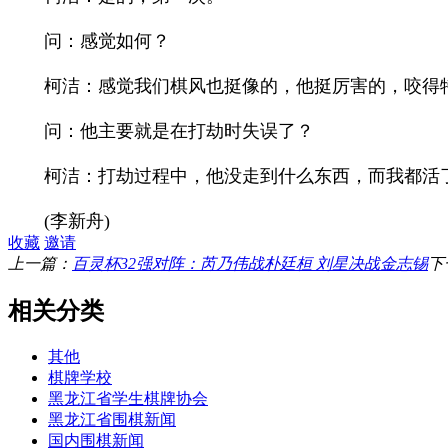
问：感觉如何？
柯洁：感觉我们棋风也挺像的，他挺厉害的，咬得
问：他主要就是在打劫时失误了？
柯洁：打劫过程中，他没走到什么东西，而我都活了
(李新舟)
收藏
邀请
上一篇：
百灵杯32强对阵：芮乃伟战朴廷桓 刘星决战金志锡
下
相关分类
其他
棋牌学校
黑龙江省学生棋牌协会
黑龙江省围棋新闻
国内围棋新闻