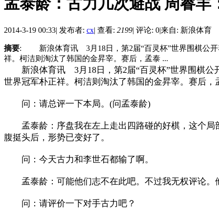
孟泰龄：古力几次避战 周睿羊
2014-3-19 00:33
|
发布者:
cx
|
查看:
2199
|
评论: 0
|
来自: 新浪体育
摘要
: 新浪体育讯 3月18日，第2届“百灵杯”世界围棋
祥。柯洁则淘汰了韩国的金昇宰。赛后，孟泰 ...
新浪体育讯 3月18日，第2届“百灵杯”世界围棋公
世界冠军朴正祥。柯洁则淘汰了韩国的金昇宰。赛后，
问：请总评一下本局。(问孟泰龄)
孟泰龄：序盘我在左上走出四路碰的好棋，这个局部
腹挺头后，形势已变好了。
问：今天古力和李世石都输了啊。
孟泰龄：可能他们志不在此吧。不过我无权评论。他
问：请评价一下对手古力吧？