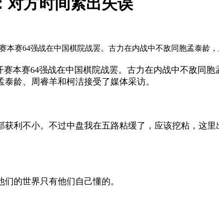
：对方时间紧出失误
公开赛本赛64强战在中国棋院战罢。古力在内战中不敌同胞孟泰
开赛本赛64强战在中国棋院战罢。古力在内战中不敌同
孟泰龄、周睿羊和柯洁接受了媒体采访。
获利不小。不过中盘我在五路粘缓了，应该挖粘，这里
们的世界只有他们自己懂的。