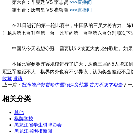
第六台：芈昱廷 VS 李志贤
>>>直播间
第七台：唐韦星 VS 崔哲瀚
>>>直播间
在21日进行的第一轮比赛中，中国队的三员大将古力、陈耀
时越从第七台升至第一台，此前的第一台至第六台分别顺次下
中国队今天若想夺冠，需要以5-2或更大的比分取胜。如果
本届比赛参赛阵容规模进行了扩大，从前三届的5人增加到了7
冠亚军差距不大，棋界内外也有不少异议，认为奖金差距不足
收藏
邀请
上一篇：
招商地产杯首轮中国3比4负韩国 古力不敌卞相壹
下一
相关分类
其他
棋牌学校
黑龙江省学生棋牌协会
黑龙江省围棋新闻