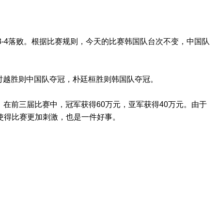
-4落败。根据比赛规则，今天的比赛韩国队台次不变，中国队
时越胜则中国队夺冠，朴廷桓胜则韩国队夺冠。
在前三届比赛中，冠军获得60万元，亚军获得40万元。由于
使得比赛更加刺激，也是一件好事。