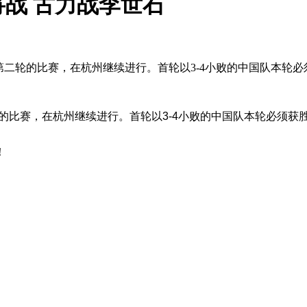
战 古力战李世石
赛第二轮的比赛，在杭州继续进行。首轮以3-4小败的中国队本
的比赛，在杭州继续进行。首轮以3-4小败的中国队本轮必须获
！