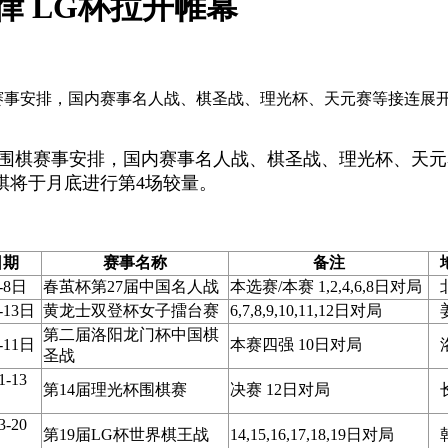
律 LG杯拉开帷幕
网
月围棋赛事安排，国内赛事名人战、棋圣战、理光杯、天元赛等接连
4月围棋赛事安排，国内赛事名人战、棋圣战、理光杯、天元
棋将于月底进行第4场较量。
日期
赛事名称
备注
-8日
春茧杯第27届中国名人战
本选赛/本赛 1,2,4,6,8日对局
-13日
黄龙士双登杯女子擂台赛
6,7,8,9,10,11,12日对局
第二届洛阳龙门杯中国棋
-11日
本赛四强 10日对局
圣战
1-13
第14届理光杯围棋赛
决赛 12日对局
3-20
第19届LG杯世界棋王战
14,15,16,17,18,19日对局