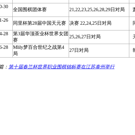
0-30
全国围棋团体赛
21,22,23,25,26,28,29日对局
1-26
同里杯第28届中国天元赛
决赛 22,24,25日对局
4-28
第3届华顶茶业杯世界女团
25,26,27日对局
赛
6-28
Mlily梦百合世纪之战第4
27日对局
局
篇：
第十届春兰杯世界职业围棋锦标赛在江苏泰州举行