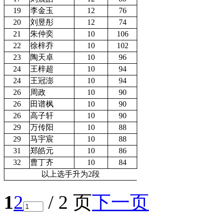
19
李金玉
12
76
20
刘昱彤
12
74
21
朱仲奕
10
106
22
徐梓乔
10
102
23
陶天卓
10
96
24
王梓超
10
94
24
王冠澎
10
94
26
周政
10
90
26
田谱枫
10
90
26
高子轩
10
90
29
万传阳
10
88
29
马宇宸
10
88
31
郑皓元
10
86
32
曹丁齐
10
84
以上选手升为2段
1
2
/ 2 页
下一页