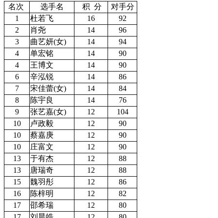
名次
选手名
积 分
对手分
1
杜若飞
16
92
2
肖尧
14
96
3
曲艺妍(女)
14
94
4
单宏铭
14
90
4
王博文
14
90
6
辛泓锐
14
86
7
宋佳蕾(女)
14
84
8
陈宇良
14
76
9
张艺嘉(女)
12
104
10
卢政毅
12
90
10
蔡嘉庚
12
90
10
庄富文
12
90
13
于有杰
12
88
13
唐瑞奇
12
88
15
魏羽彤
12
86
16
陈梓明
12
82
17
邵希瑞
12
80
17
刘晨皓
12
80