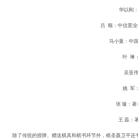
华以刚：北
吕 顺：中信置业投
马小曼：中国女
叶 琳：
吴亚伟：
姚 军：
张 璇：著名
王 磊：著
除了传统的授牌、赠送棋具和棋书环节外，棋圣聂卫平还专