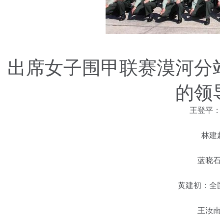
出席女子围甲联赛漠河分
的领
王登平：海
林建超
蓝晓石：
黄建初：全国
王汝南：