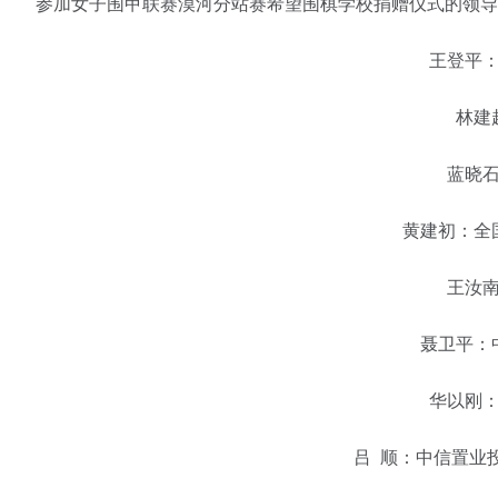
参加女子围甲联赛漠河分站赛希望围棋学校捐赠仪式的领导
王登平：海
林建超
蓝晓石：
黄建初：全国
王汝南：
聂卫平：中
华以刚：北
吕 顺：中信置业投