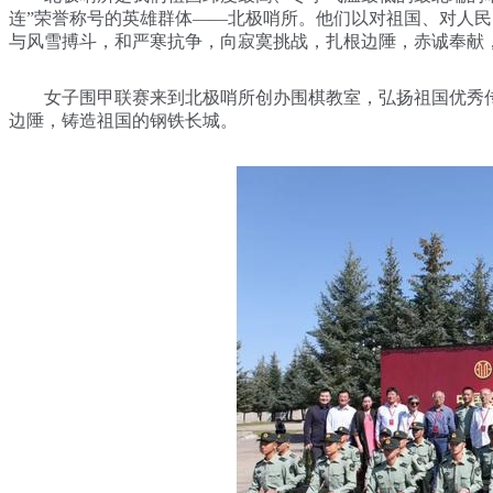
连”荣誉称号的英雄群体——北极哨所。他们以对祖国、对人
与风雪搏斗，和严寒抗争，向寂寞挑战，扎根边陲，赤诚奉献
女子围甲联赛来到北极哨所创办围棋教室，弘扬祖国优秀传
边陲，铸造祖国的钢铁长城。