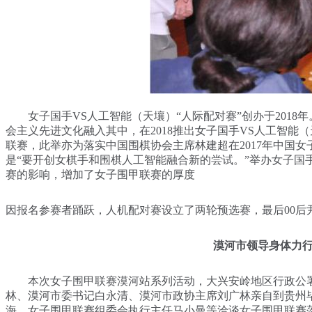
女子国手VS人工智能（天壤）“人际配对赛”创办于2018
会主义先进文化融入其中，在2018推出女子国手VS人工智
联赛，此举亦为落实中国围棋协会主席林建超在2017年中国
是“要开创女棋手和围棋人工智能融合新的尝试。”举办女子国
赛的影响，增加了女子围甲联赛的厚度
因报名参赛者踊跃，人机配对赛设立了两轮预选赛，最后00后
漠河市领导身体力
本次女子围甲联赛漠河站系列活动，大兴安岭地区行政公署
林、漠河市委书记白永清、漠河市政协主席刘广林亲自到贵州
海、女子围甲联赛组委会执行主任马小曼等洽谈女子围甲联赛