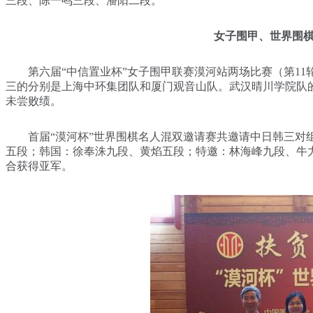
三段、陈一鸣三段、潘阳二段。
女子围甲、世界围
第六届“中信置业杯”女子围甲联赛漠河站两场比赛（第11轮
三的分别是上海中环集团队和厦门观音山队。武汉晴川学院队
未尝败绩。
首届“漠河杯”世界围棋名人混双邀请赛共邀请中日韩三对组
五段；韩国：徐奉洙九段、黄焰五段；特邀：林海峰九段、牛
合获得亚军。