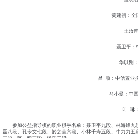
黄建初：全国
王汝南：
聂卫平：中
华以刚：北
吕 顺：中信置业投
马小曼：中国女
叶 琳：
参加公益指导棋的职业棋手名单：聂卫平九段、林海峰九段
磊八段、孔令文七段、於之莹六段、小林千寿五段、牛力力五