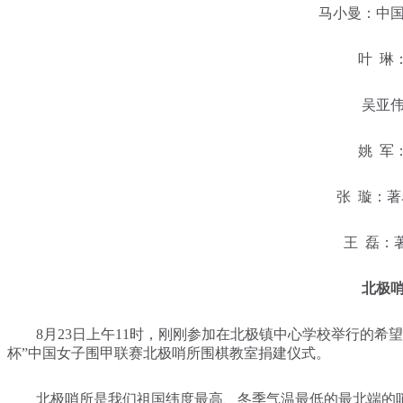
马小曼：中国女
叶 琳：
吴亚伟：
姚 军：
张 璇：著名
王 磊：著
北极
8月23日上午11时，刚刚参加在北极镇中心学校举行的希
杯”中国女子围甲联赛北极哨所围棋教室捐建仪式。
北极哨所是我们祖国纬度最高、冬季气温最低的最北端的哨