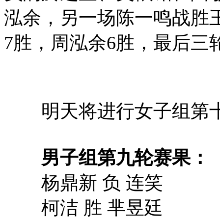
泓余，另一场陈一鸣战胜
7胜，周泓余6胜，最后三
明天将进行女子组第十
男子组第九轮赛果：
杨鼎新 负 连笑
柯洁 胜 芈昱廷