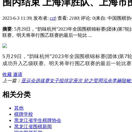
围丙结束 上海津胜队、上海市
2023-6-3 11:39
|
发布者:
czf
|
查看:
2180
|
评论: 0
|
来自: 中国围棋
摘要
: 5月29日，“韵味杭州”2023年全国围棋锦标赛(团
联赛。明天将举行围乙联赛的最后一轮比 ...
5月29日，“韵味杭州”2023年全国围棋锦标赛(团体
成功升入乙级联赛。明天将举行围乙联赛的最后一轮比赛
收藏
邀请
上一篇：
亚运会选拔赛女子组排定座次 於之莹周泓余李赫陆敏
相关分类
其他
棋牌学校
黑龙江省学生棋牌协会
黑龙江省围棋新闻