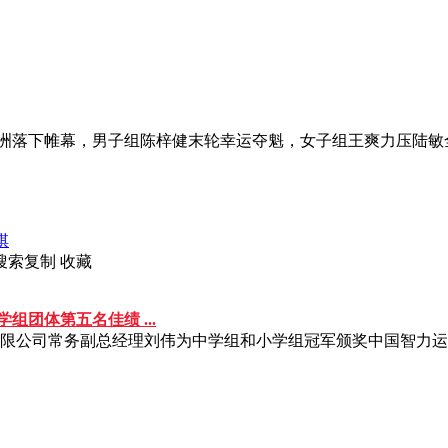
南株洲落下帷幕，男子组陈梓健末轮幸运夺魁，女子组王爽力压陆敏
索复制 收藏
组团体第五名佳绩 ...
公司常务副总经理刘伟为中学组和小学组冠军颁奖中国智力运动网讯