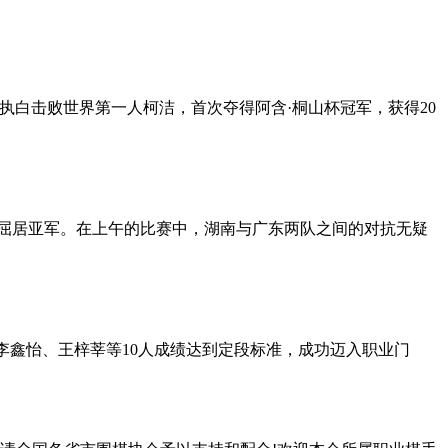
熹执白击败世界第一人柯洁，首次夺得阿含·桐山杯冠军，获得20
一篑屈居亚军。在上午的比赛中，湖南与广东两队之间的对抗无疑
子组李鑫怡、王梓莘等10人成绩达到定段标准，成功迈入职业门