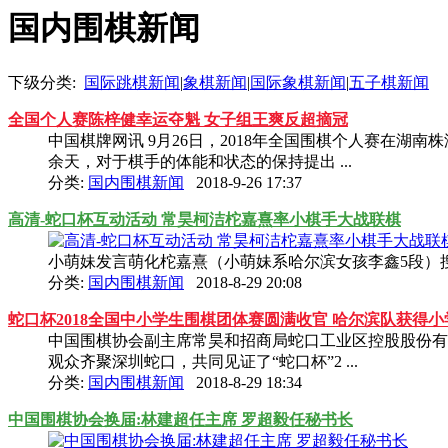
国内围棋新闻
下级分类:
国际跳棋新闻
|
象棋新闻
|
国际象棋新闻
|
五子棋新闻
全国个人赛陈梓健幸运夺魁 女子组王爽反超摘冠
中国棋牌网讯 9月26日，2018年全国围棋个人赛在湖
余天，对于棋手的体能和状态的保持提出 ...
分类:
国内围棋新闻
2018-9-26 17:37
高清-蛇口杯互动活动 常昊柯洁柁嘉熹率小棋手大战联棋
小萌妹发言萌化柁嘉熹（小萌妹系哈尔滨女孩李鑫5段）搜
分类:
国内围棋新闻
2018-8-29 20:08
蛇口杯2018全国中小学生围棋团体赛圆满收官 哈尔滨队获得小学
中国围棋协会副主席常昊和招商局蛇口工业区控股股份有限
观众齐聚深圳蛇口，共同见证了“蛇口杯”2 ...
分类:
国内围棋新闻
2018-8-29 18:34
中国围棋协会换届:林建超任主席 罗超毅任秘书长