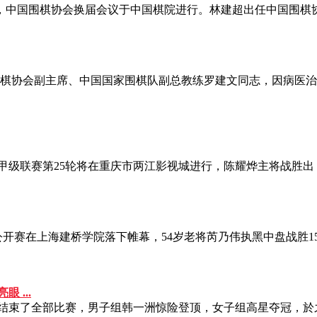
9日，中国围棋协会换届会议于中国棋院进行。林建超出任中国围
会副主席、中国国家围棋队副总教练罗建文同志，因病医治无效，于
中国围棋甲级联赛第25轮将在重庆市两江影视城进行，陈耀烨主将战
棋公开赛在上海建桥学院落下帷幕，54岁老将芮乃伟执黑中盘战胜
 ...
个人赛结束了全部比赛，男子组韩一洲惊险登顶，女子组高星夺冠，