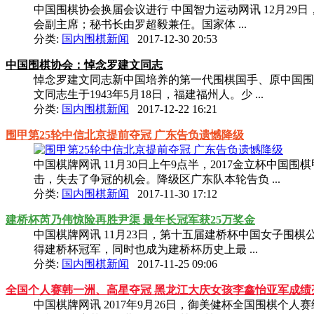
中国围棋协会换届会议进行 中国智力运动网讯 12月2
会副主席；秘书长由罗超毅兼任。国家体 ...
分类:
国内围棋新闻
2017-12-30 20:53
中国围棋协会：悼念罗建文同志
悼念罗建文同志新中国培养的第一代围棋国手、原中国围棋协
文同志生于1943年5月18日，福建福州人。少 ...
分类:
国内围棋新闻
2017-12-22 16:21
围甲第25轮中信北京提前夺冠 广东告负遗憾降级
中国棋牌网讯 11月30日上午9点半，2017金立杯
击，失去了争冠的机会。降级区广东队本轮告负 ...
分类:
国内围棋新闻
2017-11-30 17:12
建桥杯芮乃伟惊险再胜尹渠 最年长冠军获25万奖金
中国棋牌网讯 11月23日，第十五届建桥杯中国女子围
得建桥杯冠军，同时也成为建桥杯历史上最 ...
分类:
国内围棋新闻
2017-11-25 09:06
全国个人赛韩一洲、高星夺冠 黑龙江大庆女孩李鑫怡亚军成绩亮眼
中国棋牌网讯 2017年9月26日，御美健杯全国围棋