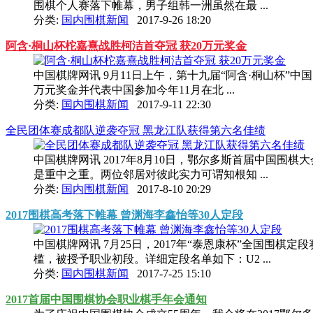
围棋个人赛落下帷幕，男子组韩一洲虽然在最 ...
分类:
国内围棋新闻
2017-9-26 18:20
阿含·桐山杯柁嘉熹战胜柯洁首夺冠 获20万元奖金
中国棋牌网讯 9月11日上午，第十九届“阿含·桐山杯
万元奖金并代表中国参加今年11月在北 ...
分类:
国内围棋新闻
2017-9-11 22:30
全民团体赛成都队逆袭夺冠 黑龙江队获得第六名佳绩
中国棋牌网讯 2017年8月10日，鄂尔多斯首届中国
是重中之重。两位邻居对彼此实力可谓知根知 ...
分类:
国内围棋新闻
2017-8-10 20:29
2017围棋高考落下帷幕 曾渊海李鑫怡等30人定段
中国棋牌网讯 7月25日，2017年“泰恩康杯”全国围
槛，被授予职业初段。详细定段名单如下：U2 ...
分类:
国内围棋新闻
2017-7-25 15:10
2017首届中国围棋协会职业棋手年会通知