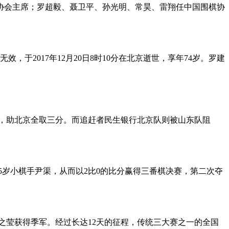
棋协会主席；罗超毅、聂卫平、孙光明、常昊、雷翔任中国围棋协
2017年12月20日8时10分在北京逝世，享年74岁。罗建
胜出，助北京全取三分。而追赶者民生银行北京队则被山东队阻
15岁小棋手尹渠，从而以2比0的比分赢得三番棋决赛，第二次夺
於之莹获得季军。经过长达12天的征程，传统三大赛之一的全国