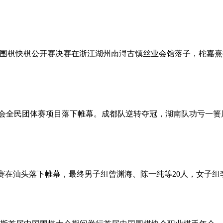
”中国围棋快棋公开赛决赛在浙江湖州南浔古镇丝业会馆落子，柁嘉
围棋大会全民团体赛项目落下帷幕。成都队逆转夺冠，湖南队功亏
棋定段赛在汕头落下帷幕，最终男子组曾渊海、陈一纯等20人，女