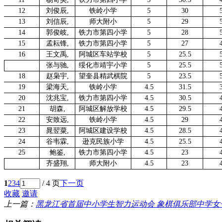
12
刘俊辰
,
铁岭小学
5
30
13
刘信辰
,
师大附小
5
29
14
郭俊岐
,
铁力市第四小学
5
28
15
孟耘锋
,
铁力市第四小学
5
27
16
王文禹
,
阿城区车站学校
5
25.5
张与驰
,
绥化市靖宇小学
5
25.5
18
赵枭宇
,
望奎县精武棋院
5
23.5
19
梁海天
,
铁岭小学
4.5
31.5
20
沈兆宝
,
铁力市第四小学
4.5
30.5
21
胡森
,
阿城区解放学校
4.5
29.5
22
安致远
,
铁岭小学
4.5
29
23
晁翌粟
,
阿城区建设学校
4.5
28.5
24
谷韦霖
,
逊克民族小学
4.5
25.5
25
鲍鉴
,
铁力市第四小学
4.5
23
齐盛翔
,
师大附小
4.5
23
1
2
3
4
/ 4 页
下一页
收藏
邀请
上一篇：
黑龙江省首届中小学生智力运动会 象棋俱乐部中学女子组