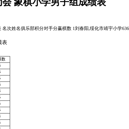
会 象棋小学男子组成绩表
次姓名俱乐部积分对手分赢棋数 1刘春阳,绥化市靖宇小学6366 2王
绩表
棋数
6
6
5
6
4
5
5
5
4
5
4