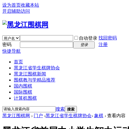
设为首页
收藏本站
开启辅助访问
找回密码
自动登录
密码
注册
登录
快捷导航
首页
黑龙江省学生棋牌协会
黑龙江围棋新闻
围棋教与学精品推荐
国内围棋
国际围棋
计算机围棋
搜索
搜索
黑龙江围棋网
›
门户
›
黑龙江省学生棋牌协会
›
象棋
›
查看内容