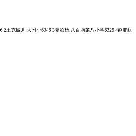
克诚,师大附小6346 3夏泊杨,八百垧第八小学6325 4赵鹏远,