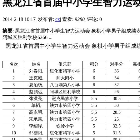
黑龙江省首届中小学生智力运动
2014-2-18 10:17
|
发布者:
cx
|
查看:
9280
|
评论: 0
摘要
: 黑龙江省首届中小学生智力运动会 象棋小学男子组成绩表 名
阿城区胜利学校6266 ...
黑龙江省首届中小学生智力运动会 象棋小学男子组成
名次
姓名
俱乐部
积分
对手分
赢
1
刘春阳
,
绥化市靖宇小学
6
36
2
王克诚
,
师大附小
6
34
3
夏泊杨
,
八百垧第八小学
6
32
4
赵鹏远
,
阿城区胜利学校
6
26
5
张洪亮
,
逊克民族小学
5.5
30.5
6
单韬
,
铁力市第四小学
5.5
30
7
高永明
,
铁力市第四小学
5.5
28.5
8
宋承霖
,
铁力市第四小学
5.5
25
9
李绍泽
,
铁岭小学
5
32.5
10
邹德阳
,
绥化市靖宇小学
5
31.5
11
杨奇昊
,
铁力市第四小学
5
30.5