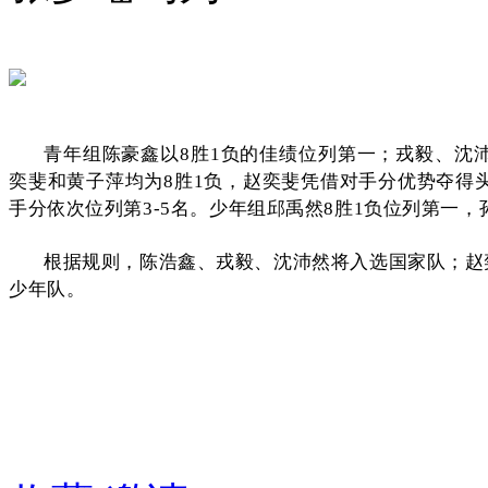
青年组陈豪鑫以8胜1负的佳绩位列第一；戎毅、沈沛
奕斐和黄子萍均为8胜1负，赵奕斐凭借对手分优势夺得头
手分依次位列第3-5名。少年组邱禹然8胜1负位列第一
根据规则，陈浩鑫、戎毅、沈沛然将入选国家队；赵
少年队。