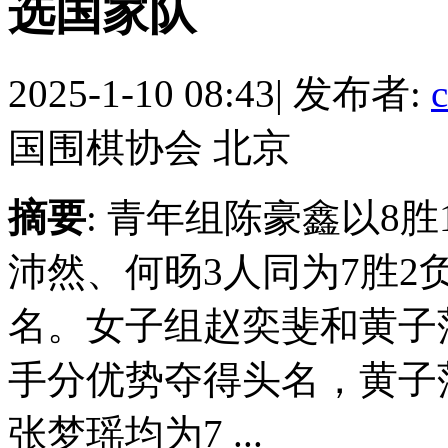
选国家队
2025-1-10 08:43
|
发布者:
c
国围棋协会 北京
摘要
: 青年组陈豪鑫以8
沛然、何旸3人同为7胜2
名。女子组赵奕斐和黄子
手分优势夺得头名，黄子
张梦瑶均为7 ...